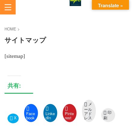
Translate »
あいから始まるパソコンお悩み解決サービスです。
AI電脳助人長崎株式会社
HOME
>
サイトマップ
[sitemap]
共有:
メ
ール
印
Face
Linke
Pinte
アド
X
book
dIn
rest
レス
刷