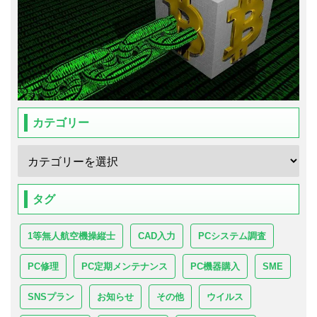
カテゴリー
タグ
1等無人航空機操縦士
CAD入力
PCシステム調査
PC修理
PC定期メンテナンス
PC機器購入
SME
SNSプラン
お知らせ
その他
ウイルス