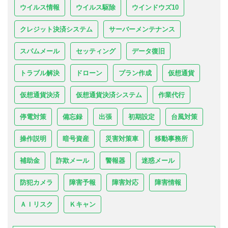
ウイルス情報
ウイルス駆除
ウインドウズ10
クレジット決済システム
サーバーメンテナンス
スパムメール
セッティング
データ復旧
トラブル解決
ドローン
プラン作成
仮想通貨
仮想通貨決済
仮想通貨決済システム
作業代行
停電対策
備忘録
出張
初期設定
台風対策
操作説明
暗号資産
災害対策車
移動事務所
補助金
詐欺メール
警報器
迷惑メール
防犯カメラ
障害予報
障害対応
障害情報
ＡＩリスク
Ｋキャン