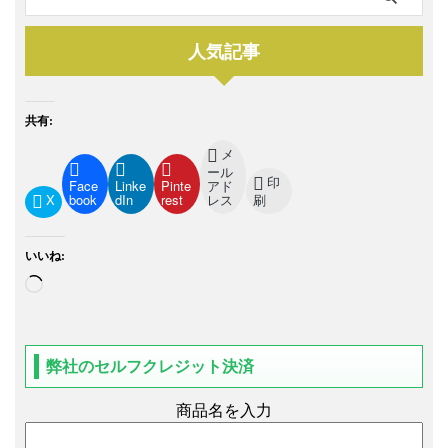
人気記事
共有:
メ
ール
印
Face
Linke
Pinte
アド
X
book
dIn
rest
レス
刷
いいね:
弊社のセルフクレジット決済
商品名を入力