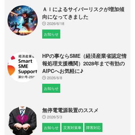
ＡＩによるサイバーリスクが増加傾
向になってきました
2026/6/18
お知らせ
HPの事ならSME（経済産業省認定情
報処理支援機関）2028年まで有効の
AIPCへお気軽に♪
2026/6/8
お知らせ
無停電電源装置のススメ
2026/5/3
お知らせ
災害対策車
障害対応