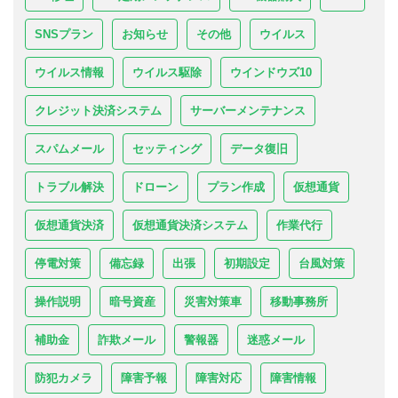
SNSプラン
お知らせ
その他
ウイルス
ウイルス情報
ウイルス駆除
ウインドウズ10
クレジット決済システム
サーバーメンテナンス
スパムメール
セッティング
データ復旧
トラブル解決
ドローン
プラン作成
仮想通貨
仮想通貨決済
仮想通貨決済システム
作業代行
停電対策
備忘録
出張
初期設定
台風対策
操作説明
暗号資産
災害対策車
移動事務所
補助金
詐欺メール
警報器
迷惑メール
防犯カメラ
障害予報
障害対応
障害情報