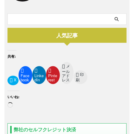
人気記事
共有:
メ
ール
印
Face
Linke
Pinte
アド
X
book
dIn
rest
レス
刷
いいね:
弊社のセルフクレジット決済