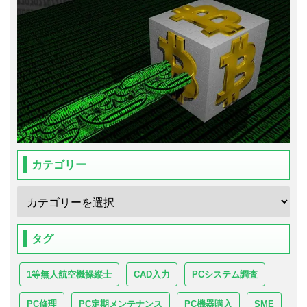
カテゴリー
タグ
1等無人航空機操縦士
CAD入力
PCシステム調査
PC修理
PC定期メンテナンス
PC機器購入
SME