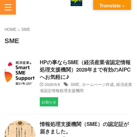
Translate »
あいから始まるパソコンお悩み解決サービスです。
AI電脳助人長崎株式会社
HOME
>
SME
SME
HPの事ならSME（経済産業省認定情報
処理支援機関）2028年まで有効のAIPC
へお気軽に♪
2026/6/8
SME
,
ホームページ作成
,
経済産業
省認定情報処理支援機関
お知らせ
情報処理支援機関（SME）の認定証が
届きました。