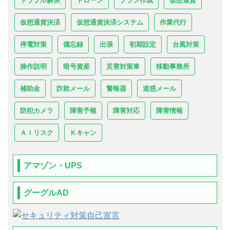
トラブル解決
ドローン
プラン作成
仮想通貨
仮想通貨決済
仮想通貨決済システム
作業代行
停電対策
備忘録
出張
初期設定
台風対策
操作説明
暗号資産
災害対策車
移動事務所
補助金
詐欺メール
警報器
迷惑メール
防犯カメラ
障害予報
障害対応
障害情報
ＡＩリスク
Ｋキャン
アマゾン・UPS
グーグルAD