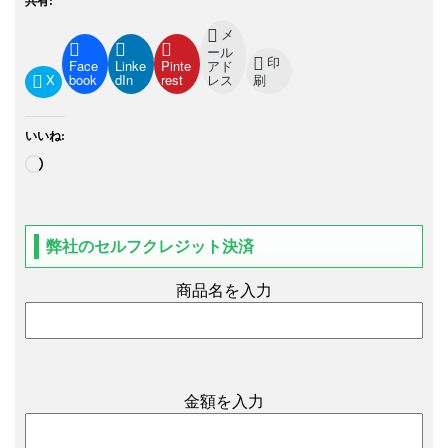
共有:
メ
ール
印
Face
Linke
Pinte
アド
X
book
dIn
rest
レス
刷
いいね:
弊社のセルフクレジット決済
商品名を入力
金額を入力