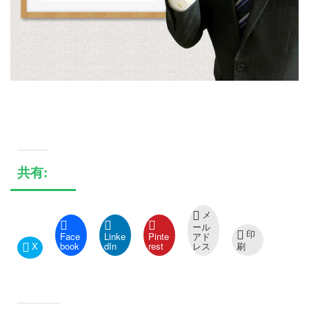
共有:
メ
ール
印
Face
Linke
Pinte
アド
X
book
dIn
rest
レス
刷