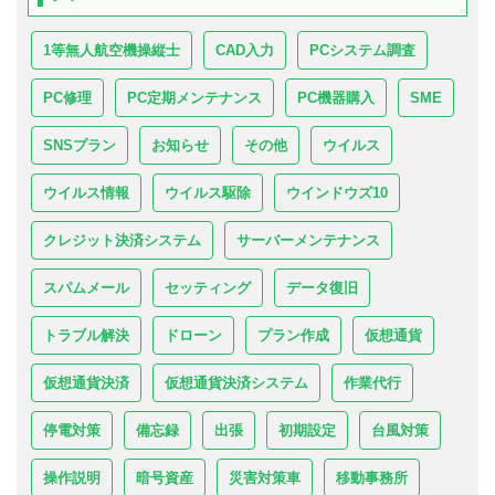
1等無人航空機操縦士
CAD入力
PCシステム調査
PC修理
PC定期メンテナンス
PC機器購入
SME
SNSプラン
お知らせ
その他
ウイルス
ウイルス情報
ウイルス駆除
ウインドウズ10
クレジット決済システム
サーバーメンテナンス
スパムメール
セッティング
データ復旧
トラブル解決
ドローン
プラン作成
仮想通貨
仮想通貨決済
仮想通貨決済システム
作業代行
停電対策
備忘録
出張
初期設定
台風対策
操作説明
暗号資産
災害対策車
移動事務所