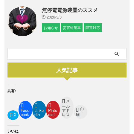
無停電電源装置のススメ
2026/5/3
お知らせ
災害対策車
障害対応
人気記事
共有:
メ
ール
印
Face
Linke
Pinte
アド
X
book
dIn
rest
レス
刷
いいね: