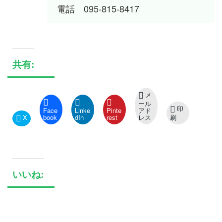
電話 095-815-8417
共有:
メ
ール
印
Face
Linke
Pinte
アド
X
book
dIn
rest
レス
刷
いいね: