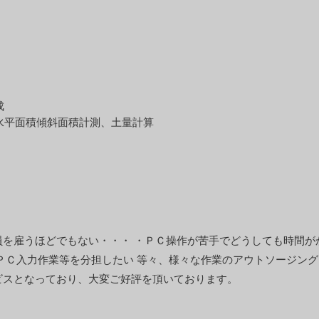
成
水平面積傾斜面積計測、土量計算
員を雇うほどでもない・・・ ・ＰＣ操作が苦手でどうしても時間が
ＰＣ入力作業等を分担したい 等々、様々な作業のアウトソージング
ビスとなっており、大変ご好評を頂いております。