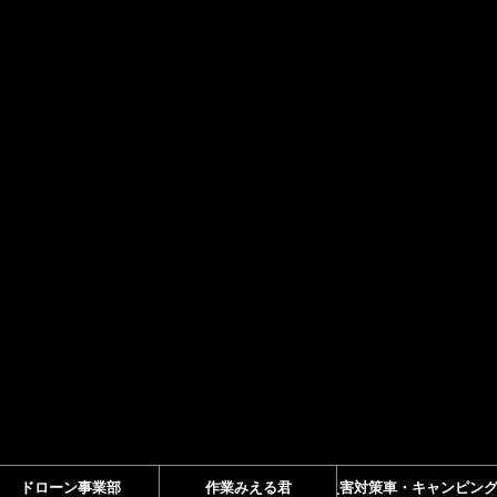
。
ドローン事業部
作業みえる君
災害対策車・キャンピン