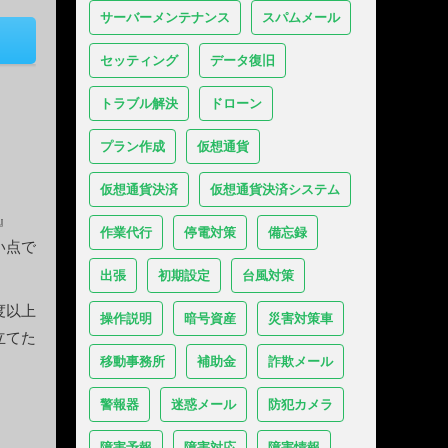
サーバーメンテナンス
スパムメール
セッティング
データ復旧
トラブル解決
ドローン
プラン作成
仮想通貨
仮想通貨決済
仮想通貨決済システム
』
作業代行
停電対策
備忘録
い点で
出張
初期設定
台風対策
度以上
操作説明
暗号資産
災害対策車
立てた
移動事務所
補助金
詐欺メール
警報器
迷惑メール
防犯カメラ
障害予報
障害対応
障害情報