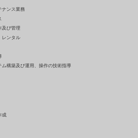
テナンス業務
ス
作及び管理
、レンタル
導
テム構築及び運用、操作の技術指導
作成