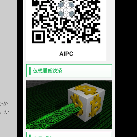
仮想通貨決済
かか
。か