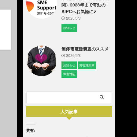
関）2028年まで有効の
AIPCへお気軽に♪
2026/6/8
お知らせ
無停電電源装置のススメ
2026/5/3
お知らせ
災害対策車
障害対応
人気記事
共有: