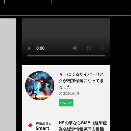
ＡＩによるサイバーリス
クが増加傾向になってき
ました
2026/6/18
お知らせ
HPの事ならSME（経済産
業省認定情報処理支援機