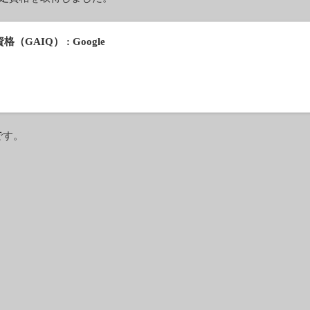
（GAIQ） : Google
です。