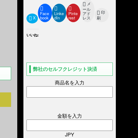
メ
ール
印
Face
Linke
Pinte
アド
X
book
dIn
rest
レス
刷
いいね:
弊社のセルフクレジット決済
商品名を入力
金額を入力
JPY