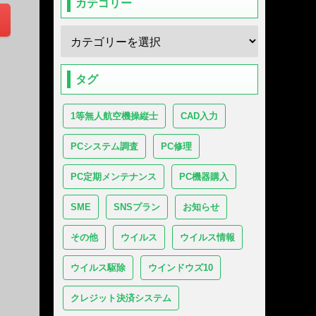
カテゴリー
タグ
1等無人航空機操縦士
CAD入力
PCシステム調査
PC修理
PC定期メンテナンス
PC機器購入
SME
SNSプラン
お知らせ
その他
ウイルス
ウイルス情報
ウイルス駆除
ウインドウズ10
クレジット決済システム