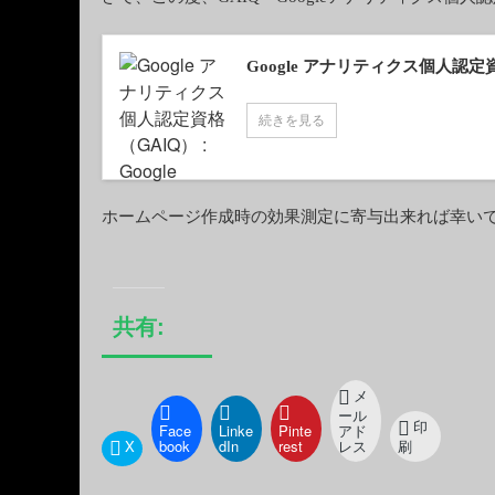
Google アナリティクス個人認定資格
続きを見る
ホームページ作成時の効果測定に寄与出来れば幸い
共有:
メ
ール
印
Face
Linke
Pinte
アド
X
book
dIn
rest
レス
刷