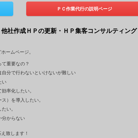
ＰＣ作業代行の説明ページ
・他社作成ＨＰの更新・ＨＰ集客コンサルティング
どホームページ。
って重要なの？
は自分で行わないといけないが難しい
たい
て効率化したい。
ース）を導入したい。
したい。
か分からない
応え致します！