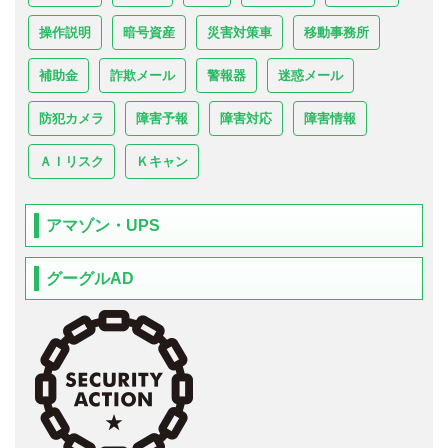
操作説明
暗号資産
災害対策車
移動事務所
補助金
詐欺メール
警報器
迷惑メール
防犯カメラ
障害予報
障害対応
障害情報
ＡＩリスク
Ｋキャン
アマゾン・UPS
グーグルAD