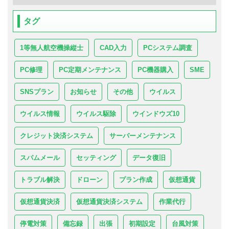
タグ
1等無人航空機操縦士
CAD入力
PCシステム調査
PC修理
PC定期メンテナンス
PC機器購入
SME
SNSプラン
お知らせ
その他
ウイルス
ウイルス情報
ウイルス駆除
ウインドウズ10
クレジット決済システム
サーバーメンテナンス
スパムメール
セッティング
データ復旧
トラブル解決
ドローン
プラン作成
仮想通貨
仮想通貨決済
仮想通貨決済システム
作業代行
停電対策
備忘録
出張
初期設定
台風対策