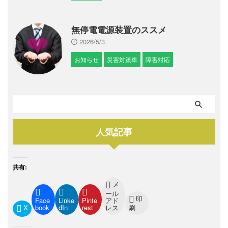
無停電電源装置のススメ
2026/5/3
お知らせ
災害対策車
障害対応
人気記事
共有:
メ
ール
印
Face
Linke
Pinte
アド
X
book
dIn
rest
レス
刷