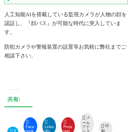
人工知能AIを搭載している監視カメラが人物の顔を
認証し、『顔パス』が可能な時代に突入していま
す。
防犯カメラや警報装置の設置等お気軽に弊社までご
相談下さい。
共有:
メ
ール
印
Face
Linke
Pinte
アド
X
book
dIn
rest
レス
刷