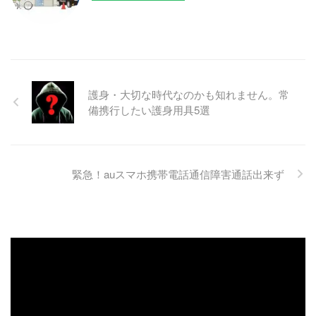
護身・大切な時代なのかも知れません。常
備携行したい護身用具5選
緊急！auスマホ携帯電話通信障害通話出来ず
動
画
プ
レ
ー