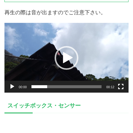
再生の際は音が出ますのでご注意下さい。
動
画
プ
レ
ー
ヤ
ー
00:00
00:12
スイッチボックス・センサー