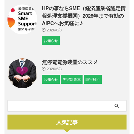
HPの事ならSME（経済産業省認定情
報処理支援機関）2028年まで有効の
AIPCへお気軽に♪
2026/6/8
お知らせ
無停電電源装置のススメ
2026/5/3
お知らせ
災害対策車
障害対応
人気記事