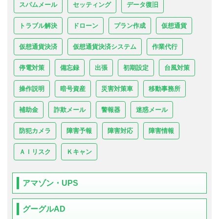
スパムメール
セッティング
データ復旧
トラブル解決
ドローン
プラン作成
仮想通貨
仮想通貨決済
仮想通貨決済システム
作業代行
停電対策
備忘録
出張
初期設定
台風対策
操作説明
暗号資産
災害対策車
移動事務所
補助金
詐欺メール
警報器
迷惑メール
防犯カメラ
障害予報
障害対応
障害情報
ＡＩリスク
Ｋキャン
アマゾン・UPS
グーグルAD