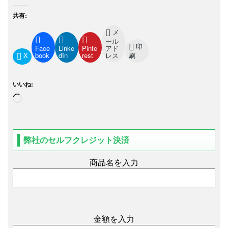
共有:
メ
ール
印
Face
Linke
Pinte
アド
X
book
dIn
rest
レス
刷
いいね:
弊社のセルフクレジット決済
商品名を入力
金額を入力