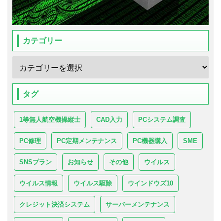
カテゴリー
タグ
1等無人航空機操縦士
CAD入力
PCシステム調査
PC修理
PC定期メンテナンス
PC機器購入
SME
SNSプラン
お知らせ
その他
ウイルス
ウイルス情報
ウイルス駆除
ウインドウズ10
クレジット決済システム
サーバーメンテナンス