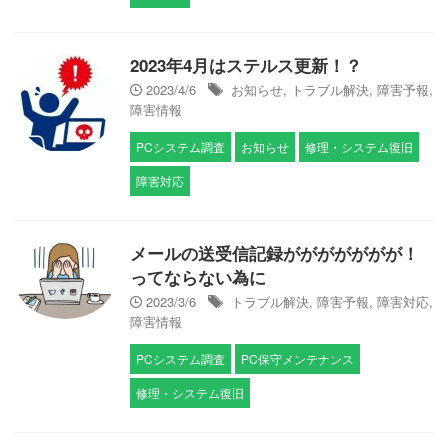
2023年4月はステルス更新！？
2023/4/6
お知らせ
,
トラブル解決
,
障害予報
,
障害情報
PCシステム調査
お知らせ
修理・システム復旧
障害対応
メールの送受信記録ががががががが！
ってならない為に
2023/3/6
トラブル解決
,
障害予報
,
障害対応
,
障害情報
PCシステム調査
PC保守メンテナンス
修理・システム復旧