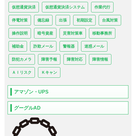
仮想通貨決済
仮想通貨決済システム
作業代行
停電対策
備忘録
出張
初期設定
台風対策
操作説明
暗号資産
災害対策車
移動事務所
補助金
詐欺メール
警報器
迷惑メール
防犯カメラ
障害予報
障害対応
障害情報
ＡＩリスク
Ｋキャン
アマゾン・UPS
グーグルAD