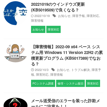
20221019のウインドウズ更新
(KB5019509)で良くなる？
2022/10/19
お知らせ
,
障害予報
,
障害対応
,
障害情報
お知らせ
障害対応
【障害情報】2022-09 x64 ベース シス
テム用 Windows 11 Version 22H2 の累
積更新プログラム (KB5017389)でなお
る？
2022/10/3
お知らせ
,
トラブル解決
,
障害予
報
,
障害対応
,
障害情報
PCシステム調査
修理・システム復旧
障害対応
メール送受信のエラーを装った詐欺メ
ールにご注意を！！