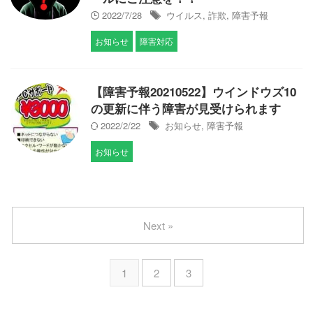
2022/7/28
ウイルス
,
詐欺
,
障害予報
お知らせ
障害対応
【障害予報20210522】ウインドウズ10
の更新に伴う障害が見受けられます
2022/2/22
お知らせ
,
障害予報
お知らせ
Next »
1
2
3