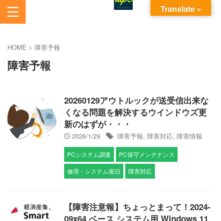
Translate »
あいから始まるパソコンお悩み解決サービスです。
AI電脳助人長崎株式会社
HOME
>
障害予報
障害予報
20260129アウトルックが送受信出来な
くなる問題を解決するウインドウズ更
新のはずが・・・
2026/1/29
障害予報
,
障害対応
,
障害情報
PCシステム調査
PC保守メンテナンス
修理・システム復旧
障害対応
【障害注意報】ちょっとまって！2024-
09x64 ベース システム用 Windows 11