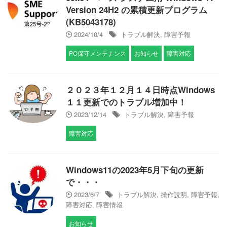
Version 24H2 の累積更新プログラム
(KB5043178)
2024/10/4
トラブル解決
,
障害予報
PC保守メンテナンス
お知らせ
障害対応
２０２３年１２月１４日時点Windows
１１更新でのトラブル増加中！
2023/12/14
トラブル解決
,
障害予報
障害対応
Windows11の2023年5月下旬の更新
で・・・
2023/6/7
トラブル解決
,
操作説明
,
障害予報
,
障害対応
,
障害情報
お知らせ