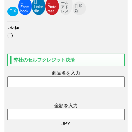
ール
印
Face
Linke
Pinte
アド
X
book
dIn
rest
レス
刷
いいね:
弊社のセルフクレジット決済
商品名を入力
金額を入力
JPY