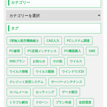
カテゴリー
タグ
1等無人航空機操縦士
CAD入力
PCシステム調査
PC修理
PC定期メンテナンス
PC機器購入
SME
SNSプラン
お知らせ
その他
ウイルス
ウイルス情報
ウイルス駆除
ウインドウズ10
クレジット決済システム
サーバーメンテナンス
スパムメール
セッティング
データ復旧
トラブル解決
ドローン
プラン作成
仮想通貨